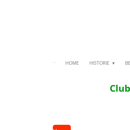
Ga
direct
naar
de
hoofdinhoud
HOME
HISTORIE
B
Club