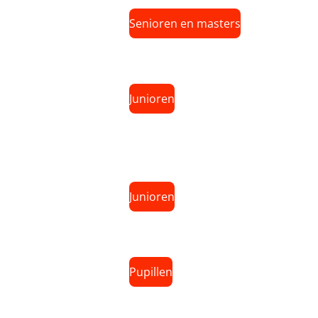
Senioren en masters
Junioren
Junioren
Pupillen