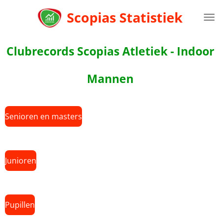
Ga
Scopias Statistiek
direct
naar
de
Clubrecords Scopias Atletiek - Indoor
hoofdinhoud
Mannen
Senioren en masters
Junioren
Pupillen