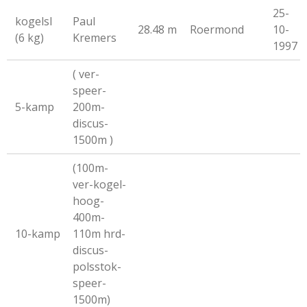
25-
kogelsl
Paul
28.48 m
Roermond
10-
(6 kg)
Kremers
1997
( ver-
speer-
5-kamp
200m-
discus-
1500m )
(100m-
ver-kogel-
hoog-
400m-
10-kamp
110m hrd-
discus-
polsstok-
speer-
1500m)