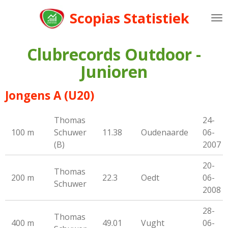
Ga
Scopias Statistiek
direct
naar
de
Clubrecords Outdoor -
hoofdinhoud
Junioren
Jongens A (U20)
Thomas
24-
100 m
Schuwer
11.38
Oudenaarde
06-
(B)
2007
20-
Thomas
200 m
22.3
Oedt
06-
Schuwer
2008
28-
Thomas
400 m
49.01
Vught
06-