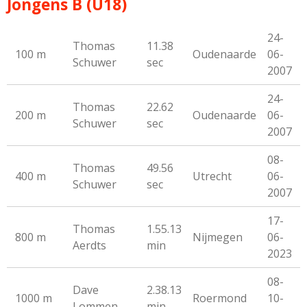
Jongens B (U18)
24-
Thomas
11.38
100 m
Oudenaarde
06-
Schuwer
sec
2007
24-
Thomas
22.62
200 m
Oudenaarde
06-
Schuwer
sec
2007
08-
Thomas
49.56
400 m
Utrecht
06-
Schuwer
sec
2007
17-
Thomas
1.55.13
800 m
Nijmegen
06-
Aerdts
min
2023
08-
Dave
2.38.13
1000 m
Roermond
10-
Lommen
min