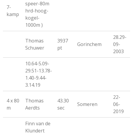
speer-80m
7-
hrd-hoog-
kamp
kogel-
1000m )
28.29-
Thomas
3937
Gorinchem
09-
Schuwer
pt
2003
10.64-5.09-
29.51-13.78-
1.40-9.44-
3.14.19
22-
4 x 80
Thomas
43.30
Someren
06-
m
Aerdts
sec
2019
Finn van de
Klundert