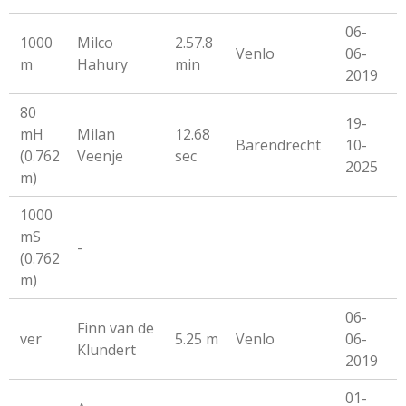
06-
1000
Milco
2.57.8
Venlo
06-
m
Hahury
min
2019
80
19-
mH
Milan
12.68
Barendrecht
10-
(0.762
Veenje
sec
2025
m)
1000
mS
-
(0.762
m)
06-
Finn van de
ver
5.25 m
Venlo
06-
Klundert
2019
01-