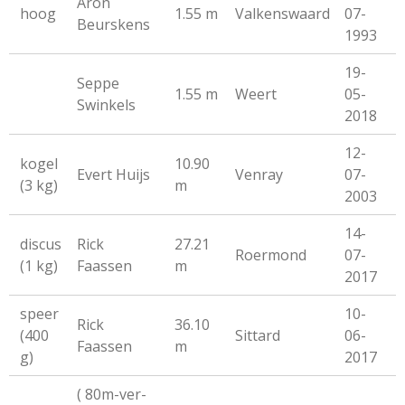
Aron
hoog
1.55 m
Valkenswaard
07-
Beurskens
1993
19-
Seppe
1.55 m
Weert
05-
Swinkels
2018
12-
kogel
10.90
Evert Huijs
Venray
07-
(3 kg)
m
2003
14-
discus
Rick
27.21
Roermond
07-
(1 kg)
Faassen
m
2017
speer
10-
Rick
36.10
(400
Sittard
06-
Faassen
m
g)
2017
( 80m-ver-