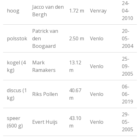
24-
Jacco van den
hoog
1.72 m
Venray
04-
Bergh
2010
Patrick van
20-
polsstok
den
2.50 m
Venlo
05-
Boogaard
2004
25-
kogel (4
Mark
13.12
Venlo
09-
kg)
Ramakers
m
2005
06-
discus (1
40.67
Riks Pollen
Venlo
06-
kg)
m
2019
29-
speer
43.10
Evert Huijs
Venlo
05-
(600 g)
m
2005