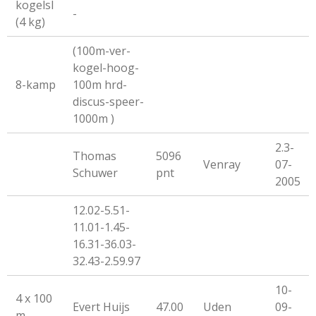
kogelsl
-
(4 kg)
(100m-ver-
kogel-hoog-
8-kamp
100m hrd-
discus-speer-
1000m )
2.3-
Thomas
5096
Venray
07-
Schuwer
pnt
2005
12.02-5.51-
11.01-1.45-
16.31-36.03-
32.43-2.59.97
10-
4 x 100
Evert Huijs
47.00
Uden
09-
m