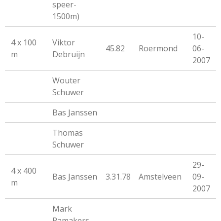
speer-
1500m)
10-
4 x 100
Viktor
45.82
Roermond
06-
m
Debruijn
2007
Wouter
Schuwer
Bas Janssen
Thomas
Schuwer
29-
4 x 400
Bas Janssen
3.31.78
Amstelveen
09-
m
2007
Mark
Ramakers