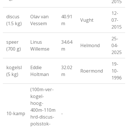
2015
12-
discus
Olav van
40.91
Vught
07-
(1.5 kg)
Vessem
m
2015
25-
speer
Linus
34.64
Helmond
04-
(700 g)
Willemse
m
2025
19-
kogelsl
Eddie
32.02
Roermond
10-
(5 kg)
Holtman
m
1996
(100m-ver-
kogel-
hoog-
400m-110m
10-kamp
-
hrd-discus-
polsstok-