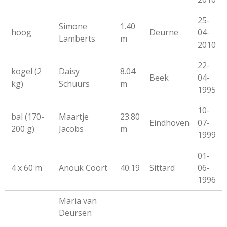
25-
Simone
1.40
hoog
Deurne
04-
Lamberts
m
2010
22-
kogel (2
Daisy
8.04
Beek
04-
kg)
Schuurs
m
1995
10-
bal (170-
Maartje
23.80
Eindhoven
07-
200 g)
Jacobs
m
1999
01-
4 x 60 m
Anouk Coort
40.19
Sittard
06-
1996
Maria van
Deursen