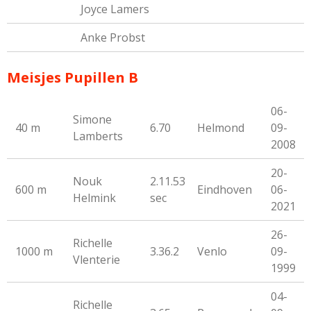
Joyce Lamers
Anke Probst
Meisjes Pupillen B
06-
Simone
40 m
6.70
Helmond
09-
Lamberts
2008
20-
Nouk
2.11.53
600 m
Eindhoven
06-
Helmink
sec
2021
26-
Richelle
1000 m
3.36.2
Venlo
09-
Vlenterie
1999
04-
Richelle