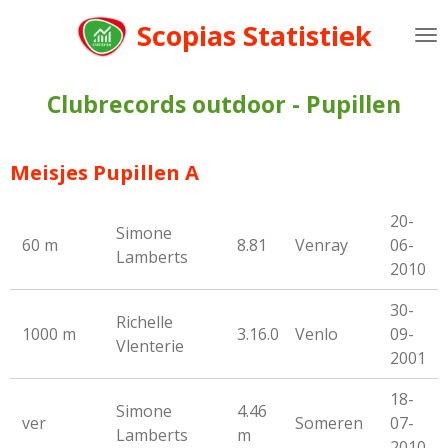
Ga
Scopias Statistiek
direct
naar
de
Clubrecords outdoor - Pupillen
hoofdinhoud
Meisjes Pupillen A
20-
Simone
60 m
8.81
Venray
06-
Lamberts
2010
30-
Richelle
1000 m
3.16.0
Venlo
09-
Vlenterie
2001
18-
Simone
4.46
ver
Someren
07-
Lamberts
m
2010