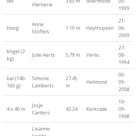
ver
3.65 m
Roermond
09-
Vlenterie
1999
21-
Anne
hoog
1.10 m
Heythuysen
06-
Stoffels
2009
27-
kogel (2
Jolie Aerts
5.79 m
Venlo
08-
kg)
1994
06-
bal (140-
Simone
27.45
Helmond
09-
160 g)
Lamberts
m
2008
19-
Josje
4 x 40 m
43.24
Kerkrade
09-
Canters
1998
Lisanne