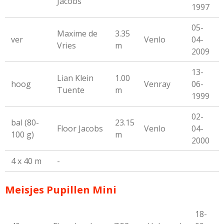
Jacobs
1997
05-
Maxime de
3.35
ver
Venlo
04-
Vries
m
2009
13-
Lian Klein
1.00
hoog
Venray
06-
Tuente
m
1999
02-
bal (80-
23.15
Floor Jacobs
Venlo
04-
100 g)
m
2000
4 x 40 m
-
Meisjes Pupillen Mini
18-