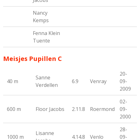
Jacobs
Nancy
Kemps
Fenna Klein
Tuente
Meisjes Pupillen C
20-
Sanne
40 m
6.9
Venray
09-
Verdellen
2009
02-
600 m
Floor Jacobs
2.11.8
Roermond
09-
2000
28-
Lisanne
1000 m
4.14.8
Venlo
09-